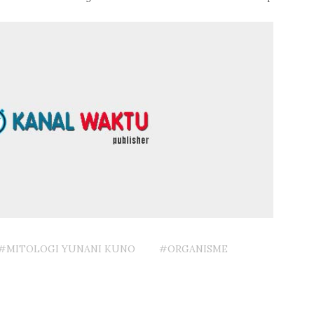
#MITOLOGI YUNANI KUNO
#ORGANISME