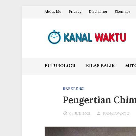
Skip
About Me
Privacy
Disclaimer
Sitemaps
to
content
Blog Kanal Waktu
FUTUROLOGI
KILAS BALIK
MIT
REFERENSI
Pengertian Chi
04 JUN 2021
KANALWAKTU