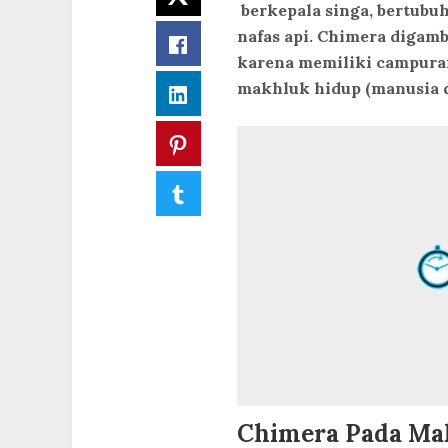
berkepala singa, bertubu
nafas api. Chimera diga
Facebook
karena memiliki campuran
makhluk hidup (manusia d
LinkedIn
Pinterest
Tumblr
Chimera Pada Ma