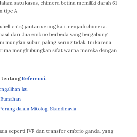
alam satu kasus, chimera betina memiliki darah 61
 tipe A .
shell cats) jantan sering kali menjadi chimera.
hasil dari dua embrio berbeda yang bergabung
i mungkin subur, paling sering tidak. Ini karena
erima menghubungkan sifat warna mereka dengan
a tentang
Referensi
:
ngalihan Isu
s Rumahan
 Perang dalam Mitologi Skandinavia
ia seperti IVF dan transfer embrio ganda, yang