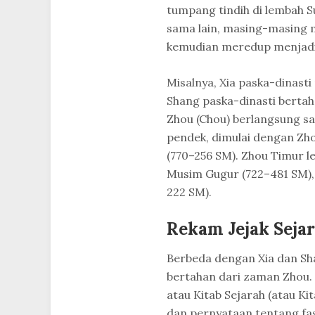
tumpang tindih di lembah 
sama lain, masing-masing 
kemudian meredup menjadi 
Misalnya, Xia paska-dinast
Shang paska-dinasti berta
Zhou (Chou) berlangsung san
pendek, dimulai dengan Zhou
(770–256 SM). Zhou Timur l
Musim Gugur (722–481 SM), 
222 SM).
Rekam Jejak Sejar
Berbeda dengan Xia dan Sh
bertahan dari zaman Zhou. 
atau Kitab Sejarah (atau K
dan pernyataan tentang fase 