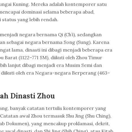
Sungai Kuning. Mereka adalah kontemporer satu
mencapai dominasi selama beberapa abad,
status yang lebih rendah.
i menjadi negara bernama Qi (Ch’i), sedangkan
han sebagai negara bernama Song (Sung). Karena
gat lama, dinasti ini dibagi menjadi beberapa era
 Barat (1122–771 SM), diikuti oleh Zhou Timur
ebih lanjut dibagi menjadi era Musim Semi dan
diikuti oleh era Negara-negara Berperang (463–
ah Dinasti Zhou
ang, banyak catatan tertulis kontemporer yang
Catatan awal Zhou termasuk Shu Jing (Shu Ching),
itab Dokumen), yang mencakup proklamasi, dekrit,
awal dinasti, dan Shi Jing (Shih Ching), atau Kitab