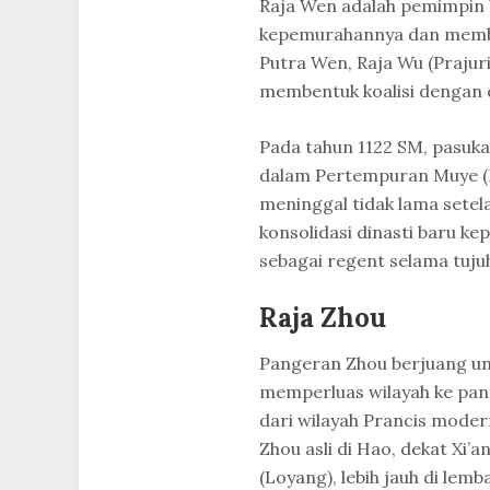
Raja Wen adalah pemimpin 
kepemurahannya dan memb
Putra Wen, Raja Wu (Prajuri
membentuk koalisi dengan d
Pada tahun 1122 SM, pasuk
dalam Pertempuran Muye (M
meninggal tidak lama sete
konsolidasi dinasti baru ke
sebagai regent selama tuju
Raja Zhou
Pangeran Zhou berjuang un
memperluas wilayah ke pant
dari wilayah Prancis modern
Zhou asli di Hao, dekat Xi
(Loyang), lebih jauh di le