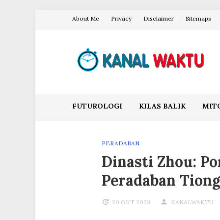
Skip
About Me
Privacy
Disclaimer
Sitemaps
to
content
Blog Kanal Waktu
FUTUROLOGI
KILAS BALIK
MIT
PERADABAN
Dinasti Zhou: P
Peradaban Tion
20 OKT 2023
KANALWAKTU