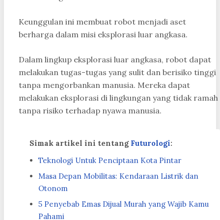
Keunggulan ini membuat robot menjadi aset
berharga dalam misi eksplorasi luar angkasa.
Dalam lingkup eksplorasi luar angkasa, robot dapat
melakukan tugas-tugas yang sulit dan berisiko tinggi
tanpa mengorbankan manusia. Mereka dapat
melakukan eksplorasi di lingkungan yang tidak ramah
tanpa risiko terhadap nyawa manusia.
Simak artikel ini tentang
Futurologi
:
Teknologi Untuk Penciptaan Kota Pintar
Masa Depan Mobilitas: Kendaraan Listrik dan
Otonom
5 Penyebab Emas Dijual Murah yang Wajib Kamu
Pahami