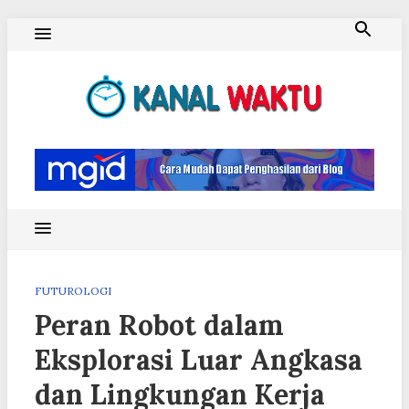
Skip
to
content
Blog Kanal Waktu
FUTUROLOGI
Peran Robot dalam
Eksplorasi Luar Angkasa
dan Lingkungan Kerja