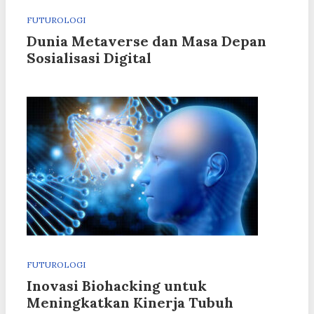
FUTUROLOGI
Dunia Metaverse dan Masa Depan
Sosialisasi Digital
FUTUROLOGI
Inovasi Biohacking untuk
Meningkatkan Kinerja Tubuh