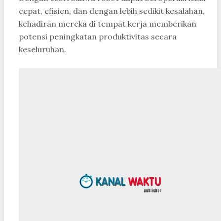
cepat, efisien, dan dengan lebih sedikit kesalahan,
kehadiran mereka di tempat kerja memberikan
potensi peningkatan produktivitas secara
keseluruhan.