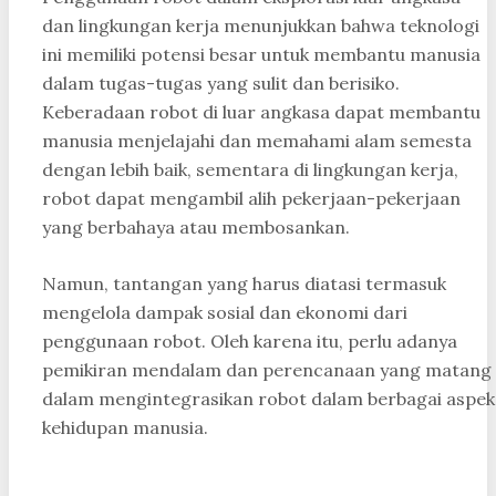
dan lingkungan kerja menunjukkan bahwa teknologi
ini memiliki potensi besar untuk membantu manusia
dalam tugas-tugas yang sulit dan berisiko.
Keberadaan robot di luar angkasa dapat membantu
manusia menjelajahi dan memahami alam semesta
dengan lebih baik, sementara di lingkungan kerja,
robot dapat mengambil alih pekerjaan-pekerjaan
yang berbahaya atau membosankan.
Namun, tantangan yang harus diatasi termasuk
mengelola dampak sosial dan ekonomi dari
penggunaan robot. Oleh karena itu, perlu adanya
pemikiran mendalam dan perencanaan yang matang
dalam mengintegrasikan robot dalam berbagai aspek
kehidupan manusia.