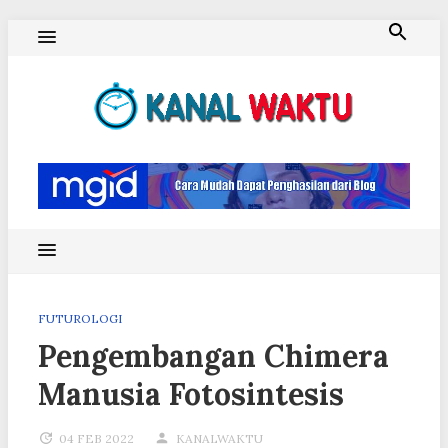
Skip
to
content
Blog Kanal Waktu
FUTUROLOGI
Pengembangan Chimera
Manusia Fotosintesis
04 FEB 2022
KANALWAKTU