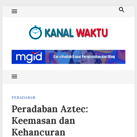
Skip
to
content
Blog Kanal Waktu
PERADABAN
Peradaban Aztec:
Keemasan dan
Kehancuran