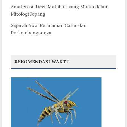
Amaterasu Dewi Matahari yang Murka dalam
Mitologi Jepang
Sejarah Awal Permainan Catur dan
Perkembangannya
REKOMENDASI WAKTU