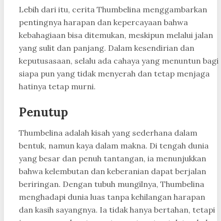
Lebih dari itu, cerita Thumbelina menggambarkan
pentingnya harapan dan kepercayaan bahwa
kebahagiaan bisa ditemukan, meskipun melalui jalan
yang sulit dan panjang. Dalam kesendirian dan
keputusasaan, selalu ada cahaya yang menuntun bagi
siapa pun yang tidak menyerah dan tetap menjaga
hatinya tetap murni.
Penutup
Thumbelina adalah kisah yang sederhana dalam
bentuk, namun kaya dalam makna. Di tengah dunia
yang besar dan penuh tantangan, ia menunjukkan
bahwa kelembutan dan keberanian dapat berjalan
beriringan. Dengan tubuh mungilnya, Thumbelina
menghadapi dunia luas tanpa kehilangan harapan
dan kasih sayangnya. Ia tidak hanya bertahan, tetapi