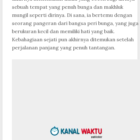
sebuah tempat yang penuh bunga dan makhluk
mungil seperti dirinya. Di sana, ia bertemu dengan
seorang pangeran dari bangsa peri bunga, yang juga
berukuran kecil dan memiliki hati yang baik.
Kebahagiaan sejati pun akhirnya ditemukan setelah
perjalanan panjang yang penuh tantangan.