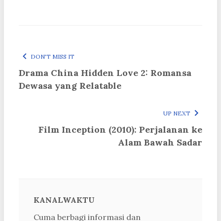
DON'T MISS IT
Drama China Hidden Love 2: Romansa
Dewasa yang Relatable
UP NEXT
Film Inception (2010): Perjalanan ke
Alam Bawah Sadar
KANALWAKTU
Cuma berbagi informasi dan