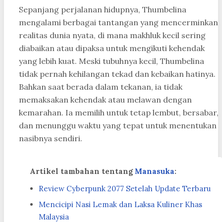
Sepanjang perjalanan hidupnya, Thumbelina
mengalami berbagai tantangan yang mencerminkan
realitas dunia nyata, di mana makhluk kecil sering
diabaikan atau dipaksa untuk mengikuti kehendak
yang lebih kuat. Meski tubuhnya kecil, Thumbelina
tidak pernah kehilangan tekad dan kebaikan hatinya.
Bahkan saat berada dalam tekanan, ia tidak
memaksakan kehendak atau melawan dengan
kemarahan. Ia memilih untuk tetap lembut, bersabar,
dan menunggu waktu yang tepat untuk menentukan
nasibnya sendiri.
Artikel tambahan tentang
Manasuka
:
Review Cyberpunk 2077 Setelah Update Terbaru
Mencicipi Nasi Lemak dan Laksa Kuliner Khas
Malaysia