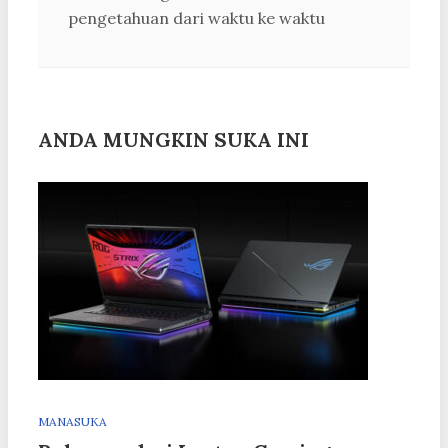
pengetahuan dari waktu ke waktu
ANDA MUNGKIN SUKA INI
MANASUKA