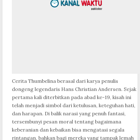
Cerita Thumbelina berasal dari karya penulis
dongeng legendaris Hans Christian Andersen. Sejak
pertama kali diterbitkan pada abad ke-19, kisah ini
telah menjadi simbol dari ketulusan, keteguhan hati,
dan harapan. Di balik narasi yang penuh fantasi,
tersembunyi pesan moral tentang bagaimana
keberanian dan kebaikan bisa mengatasi segala
rintangan, bahkan bagi mereka yang tampak lemah