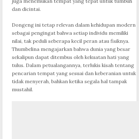
juga menemukan tempat yang tepat untuk tumbuh
dan dicintai.
Dongeng ini tetap relevan dalam kehidupan modern
sebagai pengingat bahwa setiap individu memiliki
nilai, tak peduli seberapa kecil peran atau fisiknya.
Thumbelina mengajarkan bahwa dunia yang besar
sekalipun dapat ditembus oleh kekuatan hati yang
tulus. Dalam petualangannya, terlukis kisah tentang
pencarian tempat yang sesuai dan keberanian untuk
tidak menyerah, bahkan ketika segala hal tampak
mustahil.