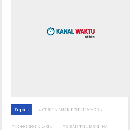
Topics
#CERITA ANAK PENUH MAKNA
#DONGENG KLASIK
#KISAH THUMBELINA