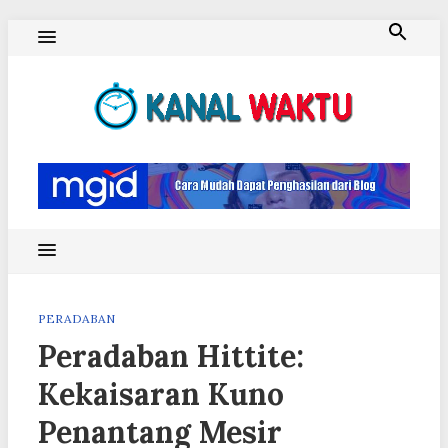
Skip
to
content
Blog Kanal Waktu
PERADABAN
Peradaban Hittite:
Kekaisaran Kuno
Penantang Mesir