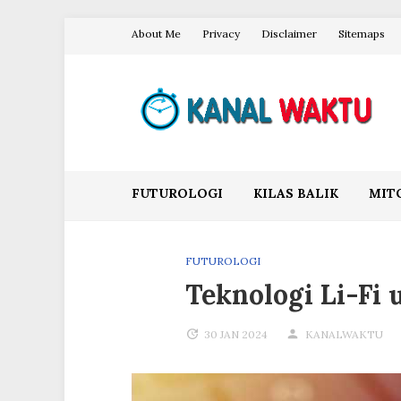
Skip
About Me
Privacy
Disclaimer
Sitemaps
to
content
Blog Kanal Waktu
FUTUROLOGI
KILAS BALIK
MIT
FUTUROLOGI
Teknologi Li-Fi 
30 JAN 2024
KANALWAKTU