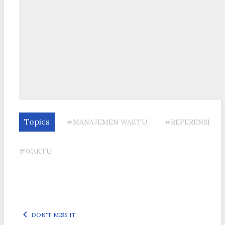
Topics
#MANAJEMEN WAKTU
#REFERENSI
#WAKTU
DON'T MISS IT