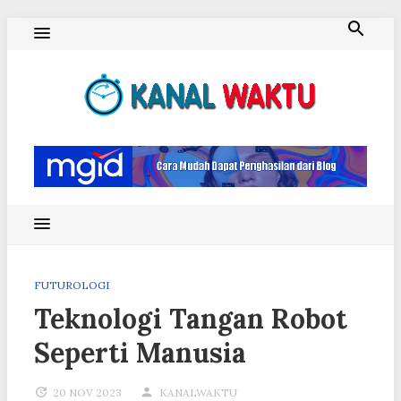
Skip
to
content
Blog Kanal Waktu
FUTUROLOGI
Teknologi Tangan Robot
Seperti Manusia
20 NOV 2023
KANALWAKTU