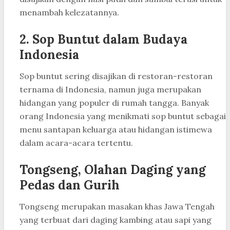
menambah kelezatannya.
2. Sop Buntut dalam Budaya
Indonesia
Sop buntut sering disajikan di restoran-restoran
ternama di Indonesia, namun juga merupakan
hidangan yang populer di rumah tangga. Banyak
orang Indonesia yang menikmati sop buntut sebagai
menu santapan keluarga atau hidangan istimewa
dalam acara-acara tertentu.
Tongseng, Olahan Daging yang
Pedas dan Gurih
Tongseng merupakan masakan khas Jawa Tengah
yang terbuat dari daging kambing atau sapi yang