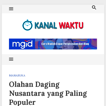
Skip
to
content
Blog Kanal Waktu
MANASUKA
Olahan Daging
Nusantara yang Paling
Populer