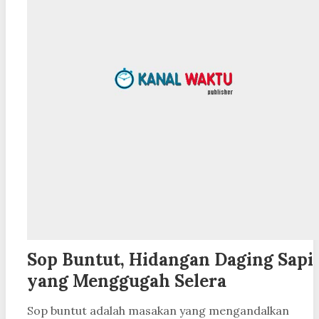
Sop Buntut, Hidangan Daging Sapi
yang Menggugah Selera
Sop buntut adalah masakan yang mengandalkan