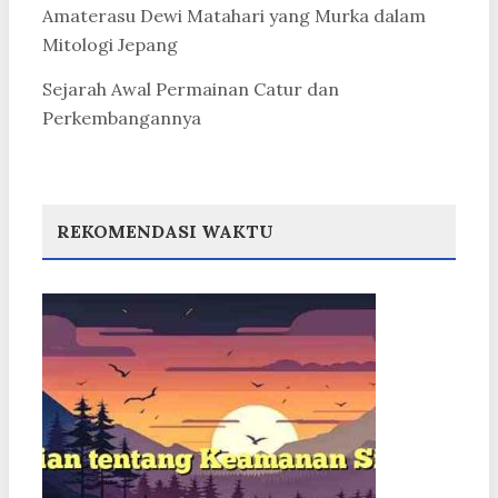
Amaterasu Dewi Matahari yang Murka dalam
Mitologi Jepang
Sejarah Awal Permainan Catur dan
Perkembangannya
REKOMENDASI WAKTU