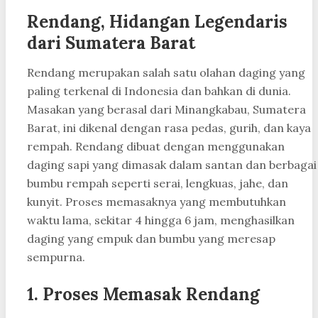
Rendang, Hidangan Legendaris
dari Sumatera Barat
Rendang merupakan salah satu olahan daging yang
paling terkenal di Indonesia dan bahkan di dunia.
Masakan yang berasal dari Minangkabau, Sumatera
Barat, ini dikenal dengan rasa pedas, gurih, dan kaya
rempah. Rendang dibuat dengan menggunakan
daging sapi yang dimasak dalam santan dan berbagai
bumbu rempah seperti serai, lengkuas, jahe, dan
kunyit. Proses memasaknya yang membutuhkan
waktu lama, sekitar 4 hingga 6 jam, menghasilkan
daging yang empuk dan bumbu yang meresap
sempurna.
1. Proses Memasak Rendang