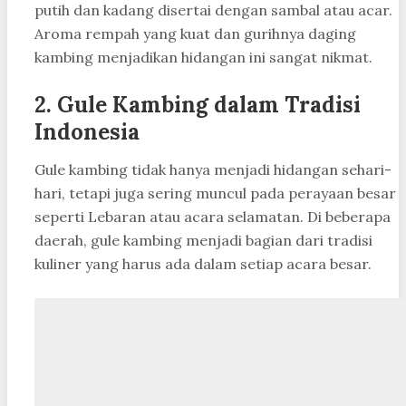
putih dan kadang disertai dengan sambal atau acar.
Aroma rempah yang kuat dan gurihnya daging
kambing menjadikan hidangan ini sangat nikmat.
2. Gule Kambing dalam Tradisi
Indonesia
Gule kambing tidak hanya menjadi hidangan sehari-
hari, tetapi juga sering muncul pada perayaan besar
seperti Lebaran atau acara selamatan. Di beberapa
daerah, gule kambing menjadi bagian dari tradisi
kuliner yang harus ada dalam setiap acara besar.