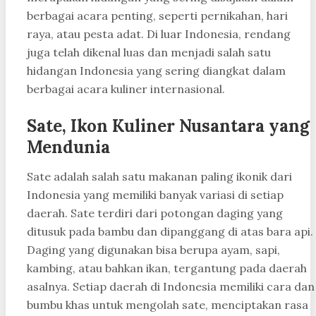
berbagai acara penting, seperti pernikahan, hari
raya, atau pesta adat. Di luar Indonesia, rendang
juga telah dikenal luas dan menjadi salah satu
hidangan Indonesia yang sering diangkat dalam
berbagai acara kuliner internasional.
Sate, Ikon Kuliner Nusantara yang
Mendunia
Sate adalah salah satu makanan paling ikonik dari
Indonesia yang memiliki banyak variasi di setiap
daerah. Sate terdiri dari potongan daging yang
ditusuk pada bambu dan dipanggang di atas bara api.
Daging yang digunakan bisa berupa ayam, sapi,
kambing, atau bahkan ikan, tergantung pada daerah
asalnya. Setiap daerah di Indonesia memiliki cara dan
bumbu khas untuk mengolah sate, menciptakan rasa