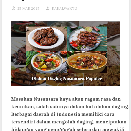
25 MAR 2025
KANALWAKTU
Masakan Nusantara kaya akan ragam rasa dan
keunikan, salah satunya dalam hal olahan daging.
Berbagai daerah di Indonesia memiliki cara
tersendiri dalam mengolah daging, menciptakan
hidangan yang menggugah selera dan mewakili