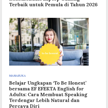
Terbaik untuk Pemula di Tahun 2026
MANASUKA
Belajar Ungkapan ‘To Be Honest’
bersama EF EFEKTA English for
Adults: Cara Membuat Speaking
Terdengar Lebih Natural dan
Percaya Diri