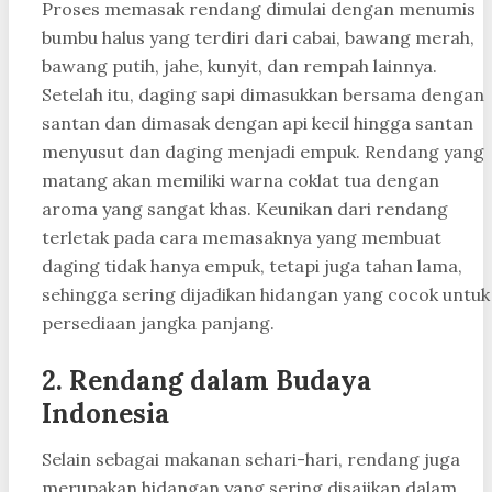
Proses memasak rendang dimulai dengan menumis
bumbu halus yang terdiri dari cabai, bawang merah,
bawang putih, jahe, kunyit, dan rempah lainnya.
Setelah itu, daging sapi dimasukkan bersama dengan
santan dan dimasak dengan api kecil hingga santan
menyusut dan daging menjadi empuk. Rendang yang
matang akan memiliki warna coklat tua dengan
aroma yang sangat khas. Keunikan dari rendang
terletak pada cara memasaknya yang membuat
daging tidak hanya empuk, tetapi juga tahan lama,
sehingga sering dijadikan hidangan yang cocok untuk
persediaan jangka panjang.
2. Rendang dalam Budaya
Indonesia
Selain sebagai makanan sehari-hari, rendang juga
merupakan hidangan yang sering disajikan dalam