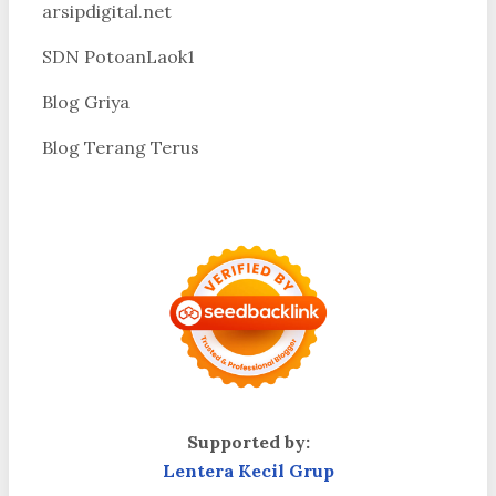
arsipdigital.net
SDN PotoanLaok1
Blog Griya
Blog Terang Terus
Supported by:
Lentera Kecil Grup