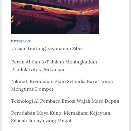
FUTUROLOGI
Uraian tentang Keamanan Siber
Peran AI dan IoT dalam Meningkatkan
Produktivitas Pertanian
Nikmati Keindahan Alam Selandia Baru Tanpa
Menguras Dompet
Teknologi AI Pembaca Emosi Wajah Masa Depan
Peradaban Maya Kuno: Memahami Kejayaan
Sebuah Budaya yang Megah