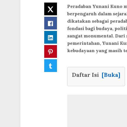
Peradaban Yunani Kuno m
Twitter
berpengaruh dalam sejara
dikatakan sebagai perada
Facebook
fondasi bagi budaya, poli
sangat monumental. Dari se
LinkedIn
pemerintahan, Yunani Ku
kebudayaan yang masih ter
Pinterest
Tumblr
Daftar Isi
[Buka]