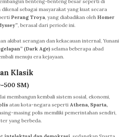
membangun benteng-benteng besar seperti di
a dikenal sebagai masyarakat yang kuat secara
perti
Perang Troya
, yang diabadikan oleh
Homer
dyssey”
, berasal dari periode ini.
n akibat serangan dan kekacauan internal, Yunani
gelapan” (Dark Age)
selama beberapa abad
embali menuju era kejayaan.
an Klasik
0–500 SM)
ulai membangun kembali sistem sosial, ekonomi,
olis
atau kota-negara seperti
Athena, Sparta,
asing-masing polis memiliki pemerintahan sendiri,
iter yang berbeda.
at
intelektual dan demokrasi
, sedangkan Sparta