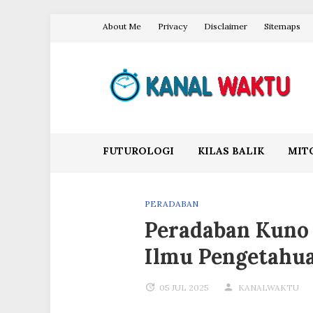
Skip
About Me
Privacy
Disclaimer
Sitemaps
to
content
Blog Kanal Waktu
FUTUROLOGI
KILAS BALIK
MIT
PERADABAN
Peradaban Kuno 
Ilmu Pengetahu
05 JUL 2025
KANALWAKTU