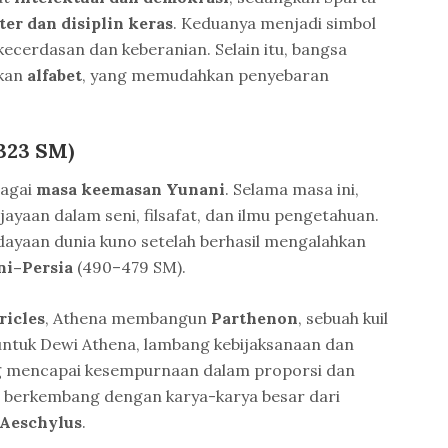
ter dan disiplin keras
. Keduanya menjadi simbol
kecerdasan dan keberanian. Selain itu, bangsa
kan
alfabet
, yang memudahkan penyebaran
323 SM)
bagai
masa keemasan Yunani
. Selama masa ini,
ayaan dalam seni, filsafat, dan ilmu pengetahuan.
dayaan dunia kuno setelah berhasil mengalahkan
ni–Persia
(490–479 SM).
ricles
, Athena membangun
Parthenon
, sebuah kuil
untuk Dewi Athena, lambang kebijaksanaan dan
ng mencapai kesempurnaan dalam proporsi dan
r berkembang dengan karya-karya besar dari
 Aeschylus
.