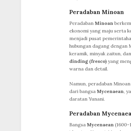
Peradaban Minoan
Peradaban
Minoan
berkemb
ekonomi yang maju serta ke
menjadi pusat pemerintaha
hubungan dagang dengan 
keramik, minyak zaitun, da
dinding (fresco)
yang meng
warna dan detail.
Namun, peradaban Minoan a
dari bangsa
Mycenaean
, y
daratan Yunani.
Peradaban Mycenae
Bangsa
Mycenaean
(1600–