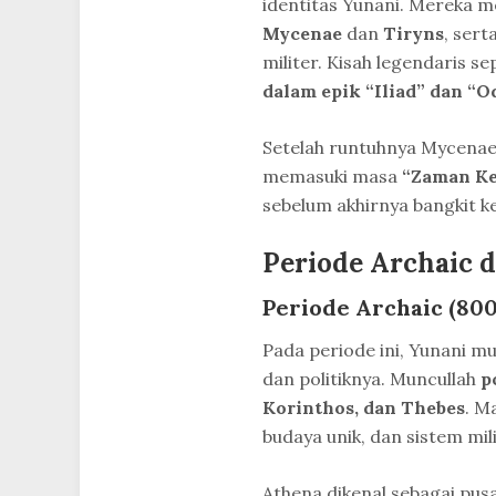
identitas Yunani. Mereka 
Mycenae
dan
Tiryns
, sert
militer. Kisah legendaris se
dalam epik “Iliad” dan “O
Setelah runtuhnya Mycenaea
memasuki masa
“Zaman Ke
sebelum akhirnya bangkit k
Periode Archaic d
Periode Archaic (80
Pada periode ini, Yunani m
dan politiknya. Muncullah
p
Korinthos, dan Thebes
. M
budaya unik, dan sistem mil
Athena dikenal sebagai pus