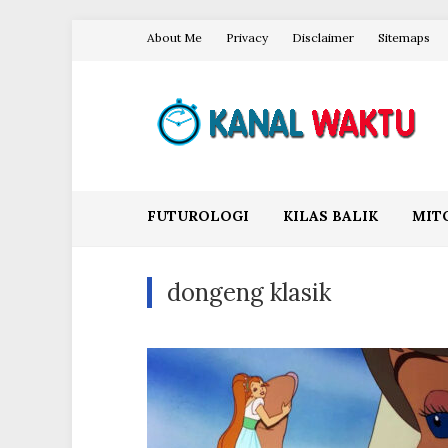
Skip
About Me
Privacy
Disclaimer
Sitemaps
to
content
Blog Kanal Waktu
FUTUROLOGI
KILAS BALIK
MIT
dongeng klasik