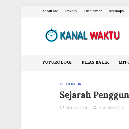
Skip
About Me
Privacy
Disclaimer
Sitemaps
to
content
Blog Kanal Waktu
FUTUROLOGI
KILAS BALIK
MIT
KILAS BALIK
Sejarah Penggun
05 NOV 2021
KANALWAKTU