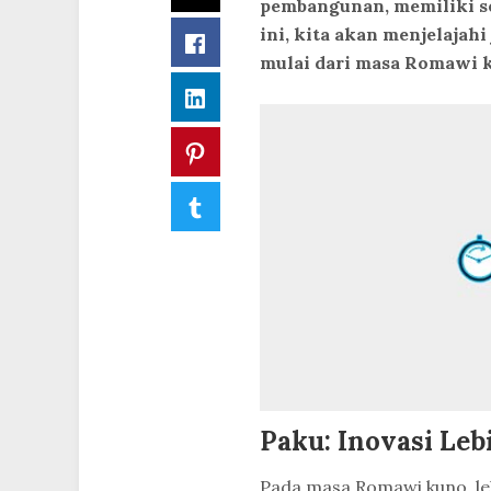
pembangunan, memiliki se
ini, kita akan menjelajah
Facebook
mulai dari masa Romawi 
LinkedIn
Pinterest
Tumblr
Paku: Inovasi Leb
Pada masa Romawi kuno, leb