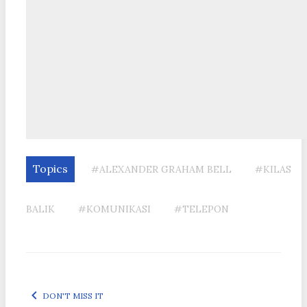
Topics
#ALEXANDER GRAHAM BELL
#KILAS
BALIK
#KOMUNIKASI
#TELEPON
DON'T MISS IT