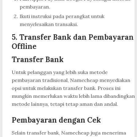
pembayaran.
Ikuti instruksi pada perangkat untuk
menyelesaikan transaksi.
5. Transfer Bank dan Pembayaran
Offline
Transfer Bank
Untuk pelanggan yang lebih suka metode
pembayaran tradisional, Namecheap menyediakan
opsi untuk melakukan transfer bank. Proses ini
mungkin memerlukan waktu lebih lama dibandingkan
metode lainnya, tetapi tetap aman dan andal.
Pembayaran dengan Cek
Selain transfer bank, Namecheap juga menerima