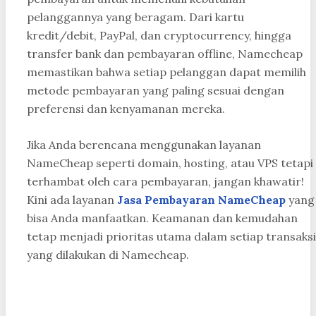
pelanggannya yang beragam. Dari kartu
kredit/debit, PayPal, dan cryptocurrency, hingga
transfer bank dan pembayaran offline, Namecheap
memastikan bahwa setiap pelanggan dapat memilih
metode pembayaran yang paling sesuai dengan
preferensi dan kenyamanan mereka.
Jika Anda berencana menggunakan layanan
NameCheap seperti domain, hosting, atau VPS tetapi
terhambat oleh cara pembayaran, jangan khawatir!
Kini ada layanan
Jasa Pembayaran NameCheap
yang
bisa Anda manfaatkan. Keamanan dan kemudahan
tetap menjadi prioritas utama dalam setiap transaksi
yang dilakukan di Namecheap.