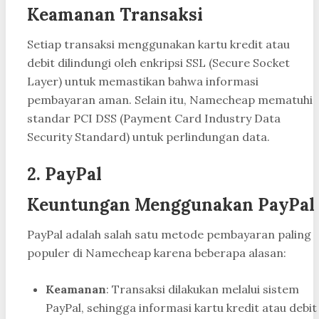
Keamanan Transaksi
Setiap transaksi menggunakan kartu kredit atau
debit dilindungi oleh enkripsi SSL (Secure Socket
Layer) untuk memastikan bahwa informasi
pembayaran aman. Selain itu, Namecheap mematuhi
standar PCI DSS (Payment Card Industry Data
Security Standard) untuk perlindungan data.
2. PayPal
Keuntungan Menggunakan PayPal
PayPal adalah salah satu metode pembayaran paling
populer di Namecheap karena beberapa alasan:
Keamanan
: Transaksi dilakukan melalui sistem
PayPal, sehingga informasi kartu kredit atau debit