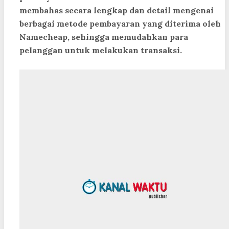
membahas secara lengkap dan detail mengenai
berbagai metode pembayaran yang diterima oleh
Namecheap, sehingga memudahkan para
pelanggan untuk melakukan transaksi.