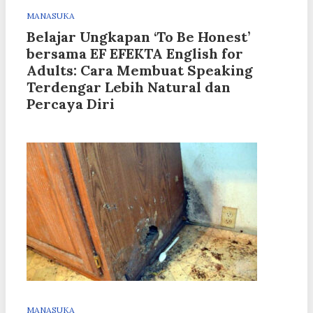
MANASUKA
Belajar Ungkapan ‘To Be Honest’
bersama EF EFEKTA English for
Adults: Cara Membuat Speaking
Terdengar Lebih Natural dan
Percaya Diri
MANASUKA