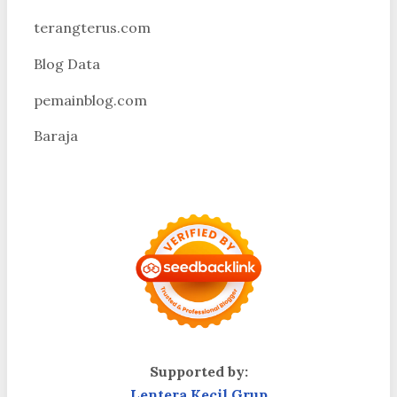
terangterus.com
Blog Data
pemainblog.com
Baraja
Supported by:
Lentera Kecil Grup