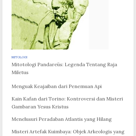
MITOLOGI
Mitotologi Pandareüs: Legenda Tentang Raja
Miletus
Menguak Keajaiban dari Penemuan Api
Kain Kafan dari Torino: Kontroversi dan Misteri
Gambaran Yesus Kristus
Menelusuri Peradaban Atlantis yang Hilang
Misteri Artefak Kuimbaya: Objek Arkeologis yang