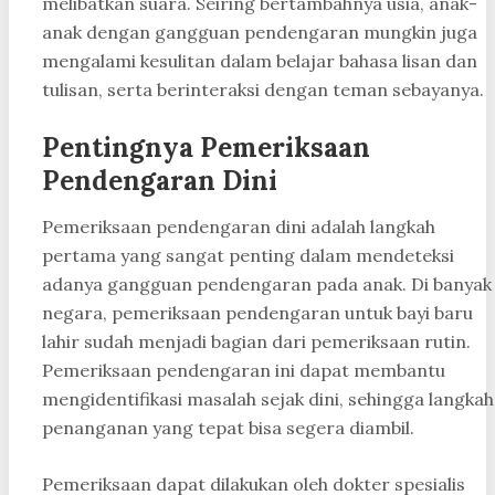
melibatkan suara. Seiring bertambahnya usia, anak-
anak dengan gangguan pendengaran mungkin juga
mengalami kesulitan dalam belajar bahasa lisan dan
tulisan, serta berinteraksi dengan teman sebayanya.
Pentingnya Pemeriksaan
Pendengaran Dini
Pemeriksaan pendengaran dini adalah langkah
pertama yang sangat penting dalam mendeteksi
adanya gangguan pendengaran pada anak. Di banyak
negara, pemeriksaan pendengaran untuk bayi baru
lahir sudah menjadi bagian dari pemeriksaan rutin.
Pemeriksaan pendengaran ini dapat membantu
mengidentifikasi masalah sejak dini, sehingga langkah
penanganan yang tepat bisa segera diambil.
Pemeriksaan dapat dilakukan oleh dokter spesialis