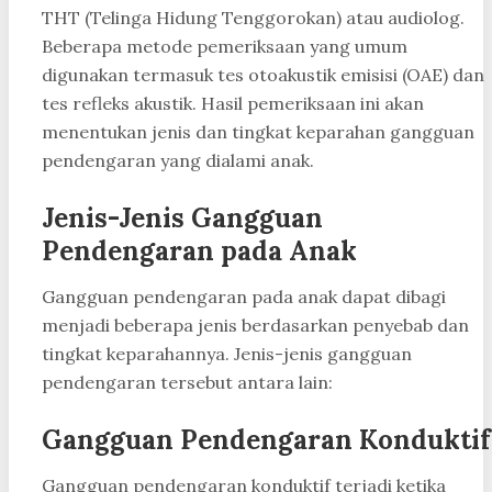
THT (Telinga Hidung Tenggorokan) atau audiolog.
Beberapa metode pemeriksaan yang umum
digunakan termasuk tes otoakustik emisisi (OAE) dan
tes refleks akustik. Hasil pemeriksaan ini akan
menentukan jenis dan tingkat keparahan gangguan
pendengaran yang dialami anak.
Jenis-Jenis Gangguan
Pendengaran pada Anak
Gangguan pendengaran pada anak dapat dibagi
menjadi beberapa jenis berdasarkan penyebab dan
tingkat keparahannya. Jenis-jenis gangguan
pendengaran tersebut antara lain:
Gangguan Pendengaran Konduktif
Gangguan pendengaran konduktif terjadi ketika