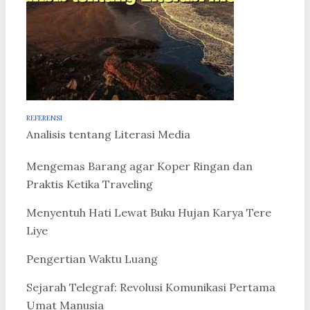
REFERENSI
Analisis tentang Literasi Media
Mengemas Barang agar Koper Ringan dan
Praktis Ketika Traveling
Menyentuh Hati Lewat Buku Hujan Karya Tere
Liye
Pengertian Waktu Luang
Sejarah Telegraf: Revolusi Komunikasi Pertama
Umat Manusia