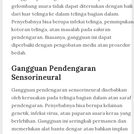
gelombang suara tidak dapat diteruskan dengan baik
dari luar telinga ke dalam telinga bagian dalam.
Penyebabnya bisa berupa infeksi telinga, penumpukan
kotoran telinga, atau masalah pada saluran
pendengaran. Biasanya, gangguan ini dapat
diperbaiki dengan pengobatan medis atau prosedur
bedah.
Gangguan Pendengaran
Sensorineural
Gangguan pendengaran sensorineural disebabkan
oleh kerusakan pada telinga bagian dalam atau saraf
pendengaran. Penyebabnya bisa berupa kelainan
genetik, infeksi virus, atau paparan suara keras yang
berlebihan. Gangguan ini seringkali permanen dan
memerlukan alat bantu dengar atau bahkan implan