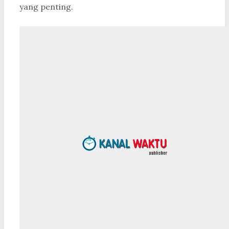
yang penting.