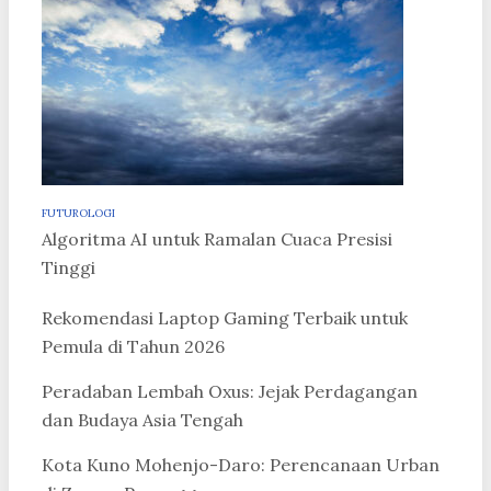
FUTUROLOGI
Algoritma AI untuk Ramalan Cuaca Presisi
Tinggi
Rekomendasi Laptop Gaming Terbaik untuk
Pemula di Tahun 2026
Peradaban Lembah Oxus: Jejak Perdagangan
dan Budaya Asia Tengah
Kota Kuno Mohenjo-Daro: Perencanaan Urban