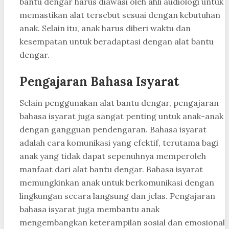
bantu dengar harus diawasi oleh ahli audiologi untuk
memastikan alat tersebut sesuai dengan kebutuhan
anak. Selain itu, anak harus diberi waktu dan
kesempatan untuk beradaptasi dengan alat bantu
dengar.
Pengajaran Bahasa Isyarat
Selain penggunakan alat bantu dengar, pengajaran
bahasa isyarat juga sangat penting untuk anak-anak
dengan gangguan pendengaran. Bahasa isyarat
adalah cara komunikasi yang efektif, terutama bagi
anak yang tidak dapat sepenuhnya memperoleh
manfaat dari alat bantu dengar. Bahasa isyarat
memungkinkan anak untuk berkomunikasi dengan
lingkungan secara langsung dan jelas. Pengajaran
bahasa isyarat juga membantu anak
mengembangkan keterampilan sosial dan emosional