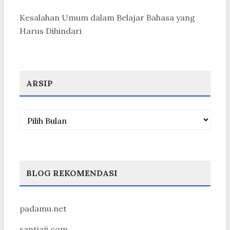
Kesalahan Umum dalam Belajar Bahasa yang
Harus Dihindari
ARSIP
Arsip
BLOG REKOMENDASI
padamu.net
santiaji.com