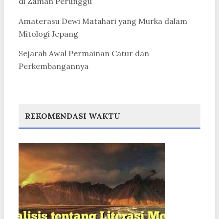
di Zaman Perunggu
Amaterasu Dewi Matahari yang Murka dalam
Mitologi Jepang
Sejarah Awal Permainan Catur dan
Perkembangannya
REKOMENDASI WAKTU