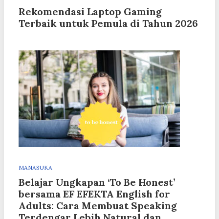
Rekomendasi Laptop Gaming
Terbaik untuk Pemula di Tahun 2026
MANASUKA
Belajar Ungkapan ‘To Be Honest’
bersama EF EFEKTA English for
Adults: Cara Membuat Speaking
Terdengar Lebih Natural dan