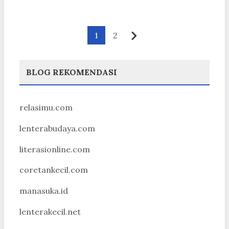
Paginasi
1
2
Berikutnya
pos
BLOG REKOMENDASI
relasimu.com
lenterabudaya.com
literasionline.com
coretankecil.com
manasuka.id
lenterakecil.net