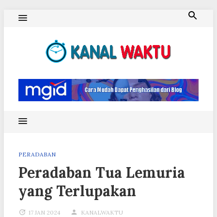
Skip
to
content
Blog Kanal Waktu
PERADABAN
Peradaban Tua Lemuria
yang Terlupakan
17 JAN 2024
KANALWAKTU