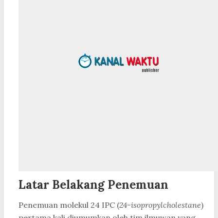
Latar Belakang Penemuan
Penemuan molekul 24 IPC (
24-isopropylcholestane
)
pertama kali diumumkan oleh tim ilmuwan yang