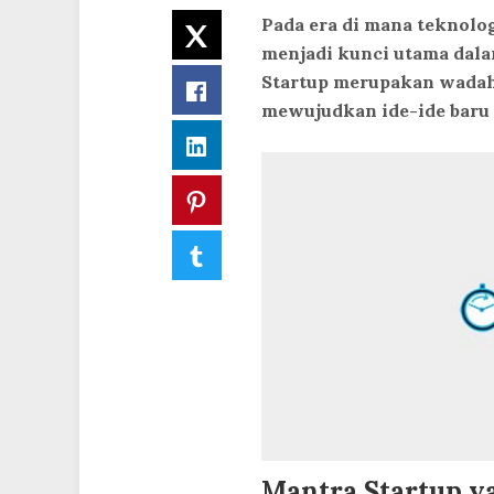
Pada era di mana teknolo
Twitter
menjadi kunci utama dalam
Startup merupakan wadah
Facebook
mewujudkan ide-ide baru 
LinkedIn
Pinterest
Tumblr
Mantra Startup ya