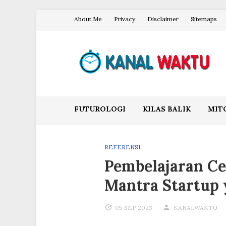
Skip
About Me
Privacy
Disclaimer
Sitemaps
to
content
Blog Kanal Waktu
FUTUROLOGI
KILAS BALIK
MIT
REFERENSI
Pembelajaran Ce
Mantra Startup 
05 SEP 2023
KANALWAKTU