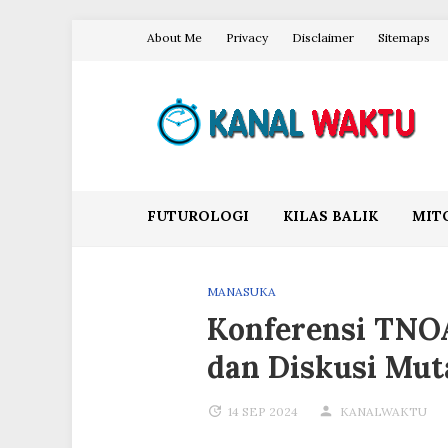
Skip
About Me
Privacy
Disclaimer
Sitemaps
to
content
Blog Kanal Waktu
FUTUROLOGI
KILAS BALIK
MIT
MANASUKA
Konferensi TNO
dan Diskusi Mut
14 SEP 2024
KANALWAKTU