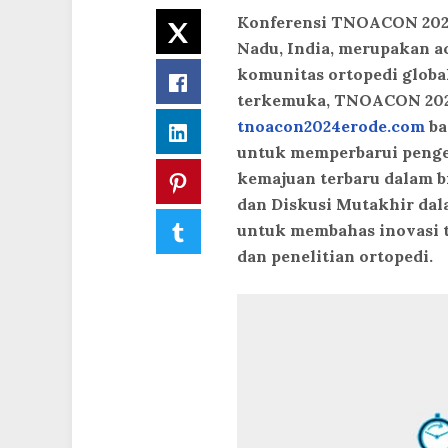
Konferensi TNOACON 2024,
Twitter
Nadu, India, merupakan a
komunitas ortopedi global
Facebook
terkemuka, TNOACON 202
tnoacon2024erode.com
ba
LinkedIn
untuk memperbarui penge
kemajuan terbaru dalam 
Pinterest
dan Diskusi Mutakhir dala
Tumblr
untuk membahas inovasi t
dan penelitian ortopedi.