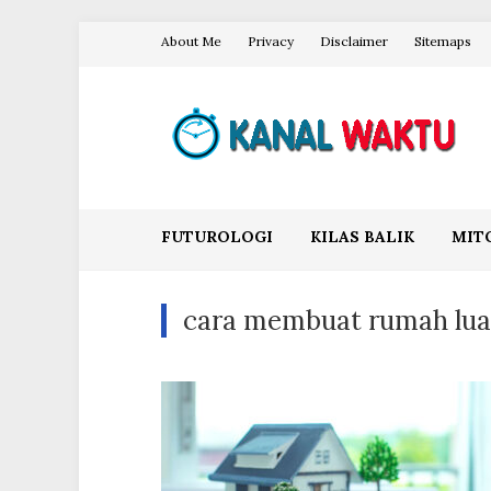
Skip
About Me
Privacy
Disclaimer
Sitemaps
to
content
Blog Kanal Waktu
FUTUROLOGI
KILAS BALIK
MIT
cara membuat rumah lua