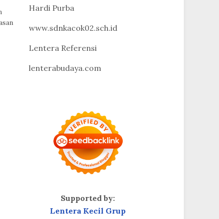
Hardi Purba
n
asan
www.sdnkacok02.sch.id
Lentera Referensi
lenterabudaya.com
Supported by:
Lentera Kecil Grup