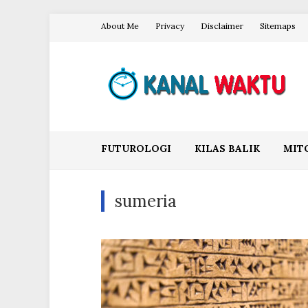
Skip
About Me
Privacy
Disclaimer
Sitemaps
to
content
Blog Kanal Waktu
FUTUROLOGI
KILAS BALIK
MIT
sumeria