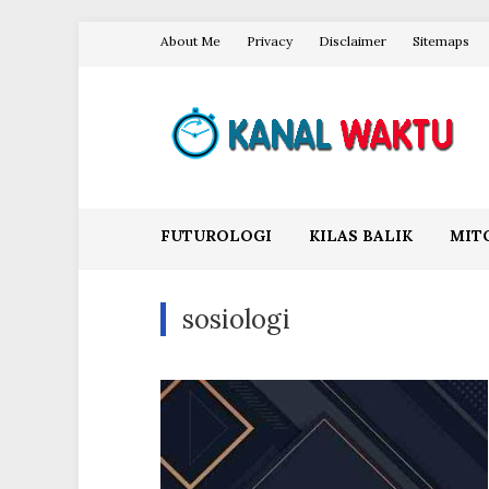
Skip
About Me
Privacy
Disclaimer
Sitemaps
to
content
Blog Kanal Waktu
FUTUROLOGI
KILAS BALIK
MIT
sosiologi