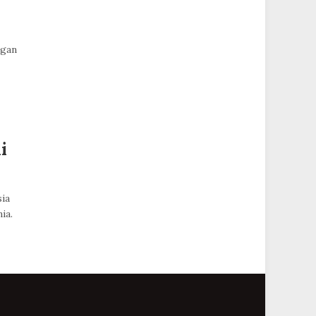
ngan
i
sia
ia.