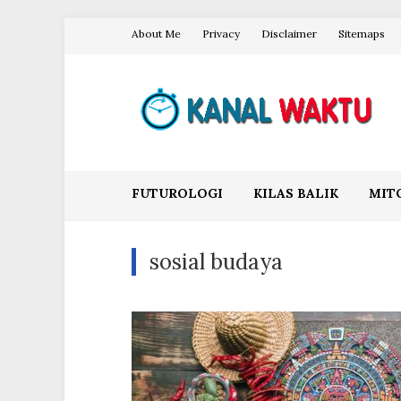
Skip
About Me
Privacy
Disclaimer
Sitemaps
to
content
Blog Kanal Waktu
FUTUROLOGI
KILAS BALIK
MIT
sosial budaya