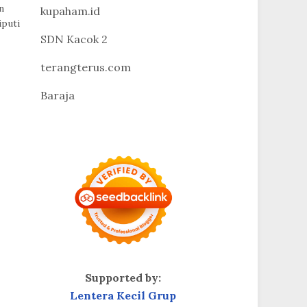
n
kupaham.id
iputi
SDN Kacok 2
terangterus.com
Baraja
Supported by:
Lentera Kecil Grup