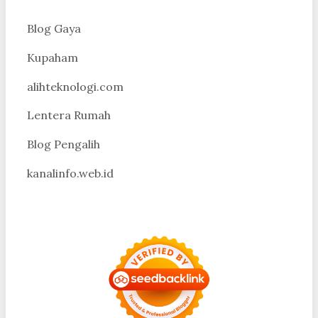
Blog Gaya
Kupaham
alihteknologi.com
Lentera Rumah
Blog Pengalih
kanalinfo.web.id