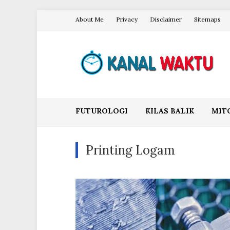
Skip
About Me
Privacy
Disclaimer
Sitemaps
to
content
Blog Kanal Waktu
FUTUROLOGI
KILAS BALIK
MIT
Printing Logam