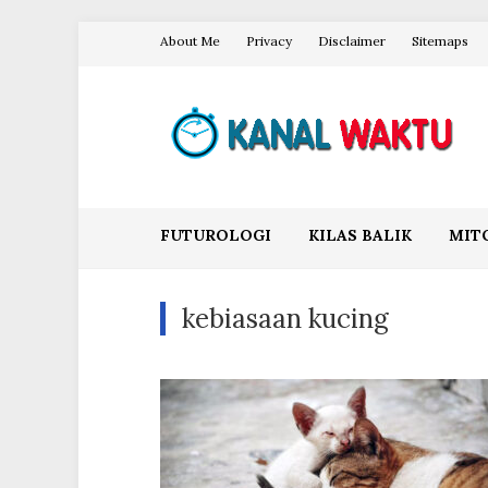
Skip
About Me
Privacy
Disclaimer
Sitemaps
to
content
Blog Kanal Waktu
FUTUROLOGI
KILAS BALIK
MIT
kebiasaan kucing