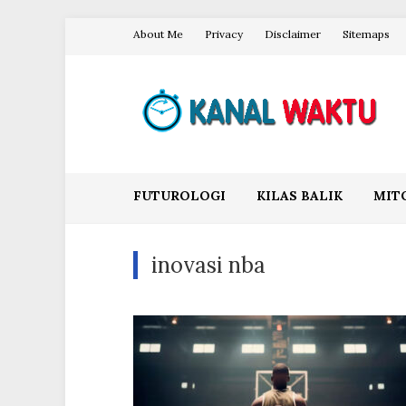
Skip
About Me
Privacy
Disclaimer
Sitemaps
to
content
Blog Kanal Waktu
FUTUROLOGI
KILAS BALIK
MIT
inovasi nba